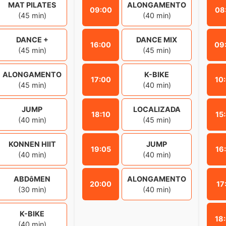
MAT PILATES
ALONGAMENTO
09:00
08
(45 min)
(40 min)
DANCE +
DANCE MIX
16:00
09
(45 min)
(45 min)
ALONGAMENTO
K-BIKE
17:00
10
(45 min)
(40 min)
JUMP
LOCALIZADA
18:10
15
(40 min)
(45 min)
KONNEN HIIT
JUMP
19:05
16
(40 min)
(40 min)
ABDôMEN
ALONGAMENTO
20:00
17
(30 min)
(40 min)
K-BIKE
18
(40 min)