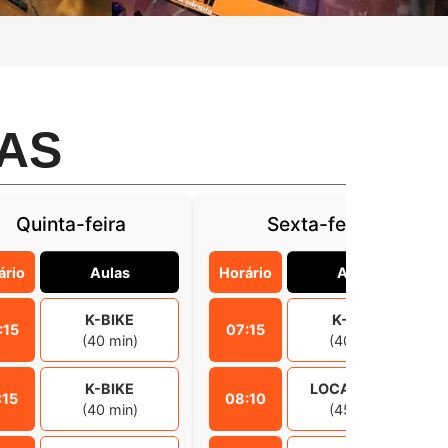
AS
Quinta-feira
Sexta-feira
ário
Aulas
Horário
Aulas
K-BIKE
K-BIKE
:15
07:15
(40 min)
(40 min)
K-BIKE
LOCALIZADA
:15
08:10
(40 min)
(45 min)