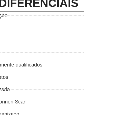
DIFERENCIAIS
ção
amente qualificados
etos
zado
Konnen Scan
manizado