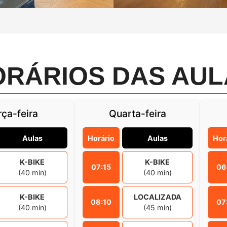
ORÁRIOS DAS AUL
rça-feira
Quarta-feira
Aulas
Horário
Aulas
Hor
K-BIKE
K-BIKE
07:15
06
(40 min)
(40 min)
K-BIKE
LOCALIZADA
08:10
07
(40 min)
(45 min)