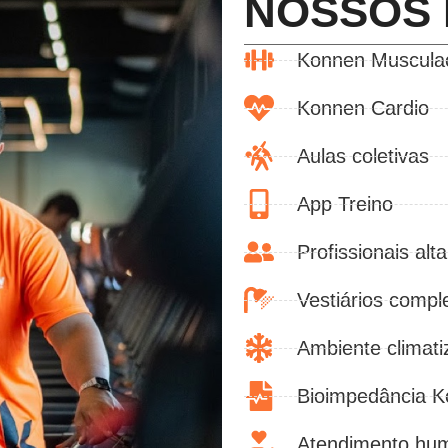
ONNEN VR!
NOSSOS 
Konnen Muscula
de Volta Redonda.
Konnen Cardio
A
Aulas coletivas
App Treino
Profissionais alt
Vestiários compl
Ambiente climati
Bioimpedância 
Atendimento hu