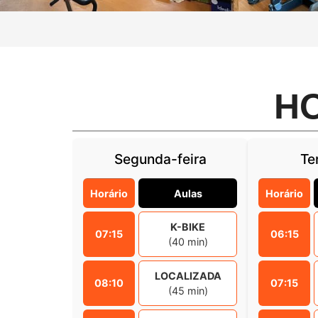
H
Segunda-feira
Te
Horário
Aulas
Horário
K-BIKE
07:15
06:15
(40 min)
LOCALIZADA
08:10
07:15
(45 min)