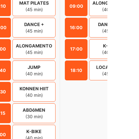
MAT PILATES
ALONGAMENTO
:10
09:00
(45 min)
(40 min)
DANCE +
DANCE MIX
:00
16:00
(45 min)
(45 min)
ALONGAMENTO
K-BIKE
:00
17:00
(45 min)
(40 min)
JUMP
LOCALIZADA
:40
18:10
(40 min)
(45 min)
KONNEN HIIT
:30
(40 min)
ABDôMEN
:15
(30 min)
K-BIKE
:00
(40 min)