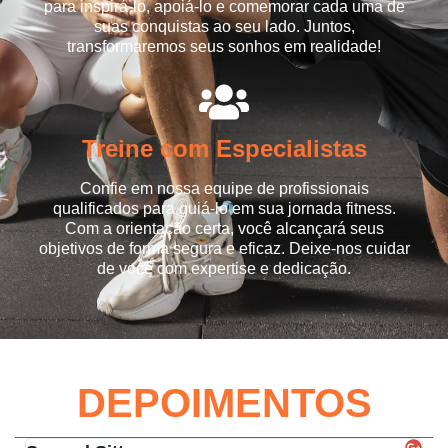
para inspirá-lo, apoiá-lo e comemorar cada uma de
suas conquistas ao seu lado. Juntos,
transformaremos seus sonhos em realidade!
Treine com Especialistas
Confie em nossa equipe de profissionais
qualificados para guiá-lo em sua jornada fitness.
Com a orientação certa, você alcançará seus
objetivos de forma segura e eficaz. Deixe-nos cuidar
de você com expertise e dedicação.​
DEPOIMENTOS