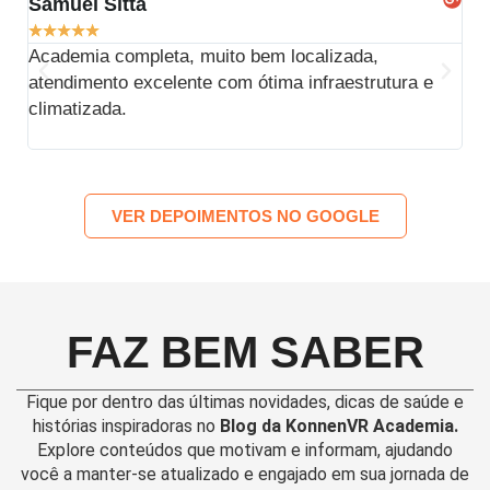
Samuel Sitta
Br
★
★
★
★
★
★
Academia completa, muito bem localizada,
dem
atendimento excelente com ótima infraestrutura e
est
climatizada.
pre
Kon
VER DEPOIMENTOS NO GOOGLE
FAZ BEM SABER
Fique por dentro das últimas novidades, dicas de saúde e
histórias inspiradoras no
Blog da KonnenVR Academia.
Explore conteúdos que motivam e informam, ajudando
você a manter-se atualizado e engajado em sua jornada de