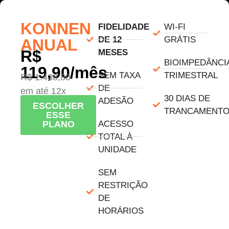
KONNEN
FIDELIDADE
WI-FI
DE 12
GRÁTIS​
ANUAL
R$
MESES
BIOIMPEDÂNCI
119,90/mês
SEM TAXA
TRIMESTRAL
R$ 1.438,80
DE
em até 12x
30 DIAS DE
ADESÃO
ESCOLHER
TRANCAMENT
ESSE
ACESSO
PLANO
TOTAL À
UNIDADE
SEM
RESTRIÇÃO
DE
HORÁRIOS