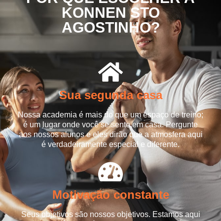
KONNEN STO
AGOSTINHO?
Sua segunda casa​
Nossa academia é mais do que um espaço de treino;
é um lugar onde você se sente em casa. Pergunte
aos nossos alunos e eles dirão que a atmosfera aqui
é verdadeiramente especial e diferente.​
Motivação constante
Seus objetivos são nossos objetivos. Estamos aqui